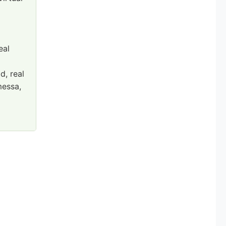
eal
d, real
messa,