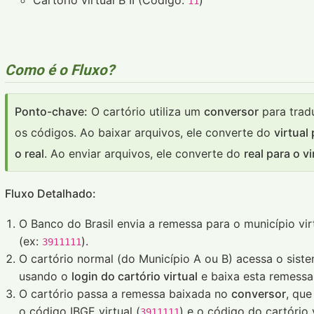
Cartório virtual B II (Código:
)
11
Como é o Fluxo?
Ponto-chave:
O cartório utiliza um
conversor
para trad
os códigos. Ao baixar arquivos, ele converte do
virtual
o real
. Ao enviar arquivos, ele converte do
real para o vi
Fluxo Detalhado:
O Banco do Brasil envia a remessa para o município vir
(ex:
).
3911111
O cartório normal (do Município A ou B) acessa o sist
usando o
login do cartório virtual
e baixa esta remessa
O cartório passa a remessa baixada no
conversor
, que
o código IBGE virtual (
) e o código do cartório 
3911111