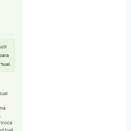
uzir
 para
rtual
.
tual
ema
.
 troca
virtual