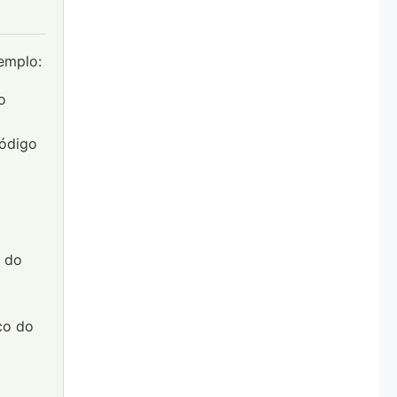
emplo:
o
Código
o do
co do