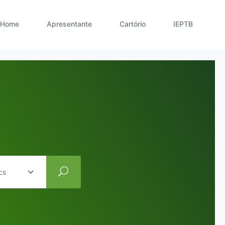
Home
Apresentante
Cartório
IEPTB
cs