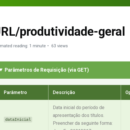
RL/produtividade-geral
imated reading: 1 minute
63 views
Parâmetros de Requisição (via GET)
Parâmetro
Descrição
O
Data inicial do período de
apresentação dos títulos.
dataInicial
Preencher da seguinte forma: