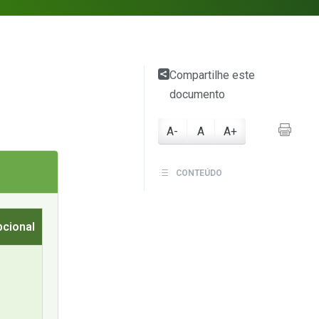
Compartilhe este
documento
A-
A
A+
CONTEÚDO
pcional