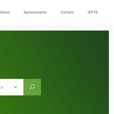
Home
Apresentante
Cartório
IEPTB
cs