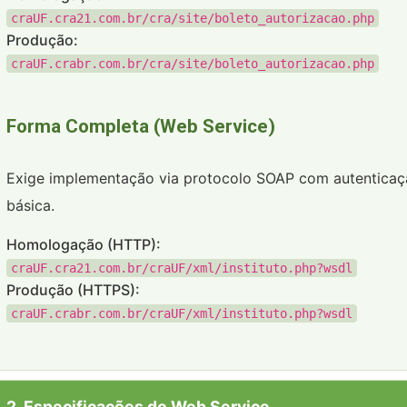
craUF.cra21.com.br/cra/site/boleto_autorizacao.php
Produção:
craUF.crabr.com.br/cra/site/boleto_autorizacao.php
Forma Completa (Web Service)
Exige implementação via protocolo SOAP com autentica
básica.
Homologação (HTTP):
craUF.cra21.com.br/craUF/xml/instituto.php?wsdl
Produção (HTTPS):
craUF.crabr.com.br/craUF/xml/instituto.php?wsdl
2. Especificações do Web Service