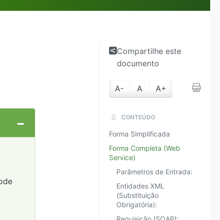
Compartilhe este
documento
A-
A
A+
CONTEÚDO
Forma Simplificada
Forma Completa (Web
Service)
Parâmetros de Entrada:
pode
Entidades XML
(Substituição
Obrigatória):
Requisição (SOAP):